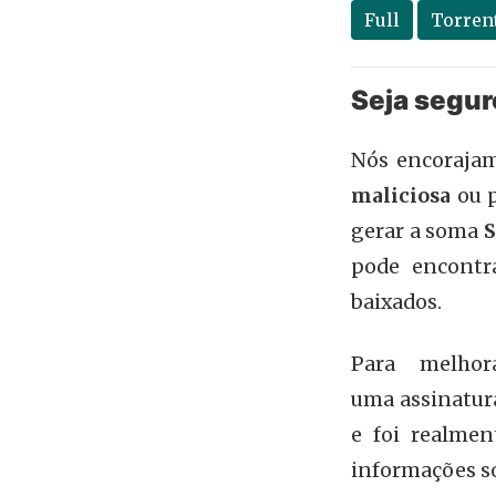
Full
Torren
Seja segur
Nós encorajam
maliciosa
ou p
gerar a soma
pode encontr
baixados.
Para melhor
uma assinatu
e foi realmen
informações s