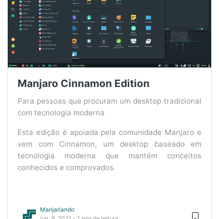
Manjaro Cinnamon Edition
Para pessoas que procuram um desktop tradicional
com tecnologia moderna
Esta edição é apoiada pela comunidade Manjaro e
vem com Cinnamon, um desktop baseado em
tecnologia moderna que mantém conceitos
conhecidos e comprovados.
Manjariando
jun. 9, 2021 - 1 min de leitura