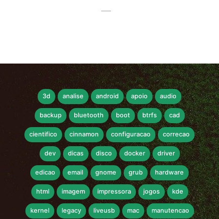
3d
analise
android
apoio
audio
backup
bluetooth
boot
btrfs
cad
cientifico
cinnamon
configuracao
correcao
dev
dicas
disco
docker
driver
edicao
email
gnome
grub
hardware
html
imagem
impressora
jogos
kde
kernel
legacy
liveusb
mac
manutencao