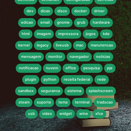
dev
dicas
disco
docker
driver
edicao
email
gnome
grub
hardware
html
imagem
impressora
jogos
kde
kernel
legacy
liveusb
mac
manutencao
mensagem
monitor
navegador
noticias
notificacao
nuvem
office
pesquisa
pje
plugin
python
receita federal
rede
sandbox
seguranca
sistema
splashscreen
steam
suporte
tema
terminal
traducao
usb
video
widget
wine
xfce