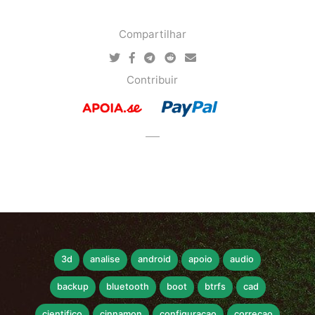
Compartilhar
Contribuir
3d
analise
android
apoio
audio
backup
bluetooth
boot
btrfs
cad
cientifico
cinnamon
configuracao
correcao