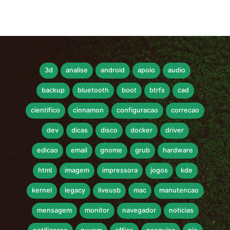
3d
analise
android
apoio
audio
backup
bluetooth
boot
btrfs
cad
cientifico
cinnamon
configuracao
correcao
dev
dicas
disco
docker
driver
edicao
email
gnome
grub
hardware
html
imagem
impressora
jogos
kde
kernel
legacy
liveusb
mac
manutencao
mensagem
monitor
navegador
noticias