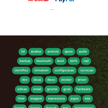
3d
analise
android
apoio
audio
backup
bluetooth
boot
btrfs
cad
cientifico
cinnamon
configuracao
correcao
dev
dicas
disco
docker
driver
edicao
email
gnome
grub
hardware
html
imagem
impressora
jogos
kde
kernel
legacy
liveusb
mac
manutencao