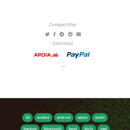
Compartilhar
Contribuir
3d
analise
android
apoio
audio
backup
bluetooth
boot
btrfs
cad