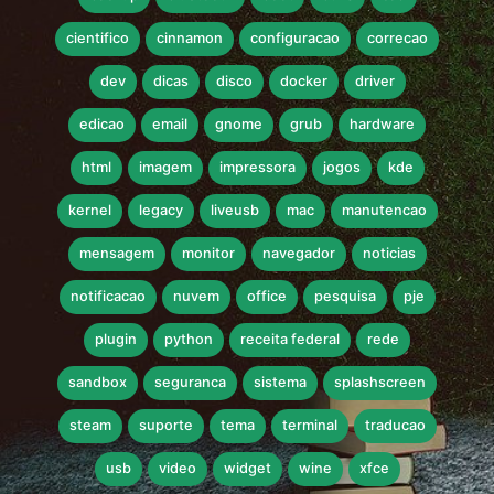
cientifico
cinnamon
configuracao
correcao
dev
dicas
disco
docker
driver
edicao
email
gnome
grub
hardware
html
imagem
impressora
jogos
kde
kernel
legacy
liveusb
mac
manutencao
mensagem
monitor
navegador
noticias
notificacao
nuvem
office
pesquisa
pje
plugin
python
receita federal
rede
sandbox
seguranca
sistema
splashscreen
steam
suporte
tema
terminal
traducao
usb
video
widget
wine
xfce