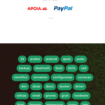
3d
analise
android
apoio
audio
backup
bluetooth
boot
btrfs
cad
cientifico
cinnamon
configuracao
correcao
dev
dicas
disco
docker
driver
edicao
email
gnome
grub
hardware
html
imagem
impressora
jogos
kde