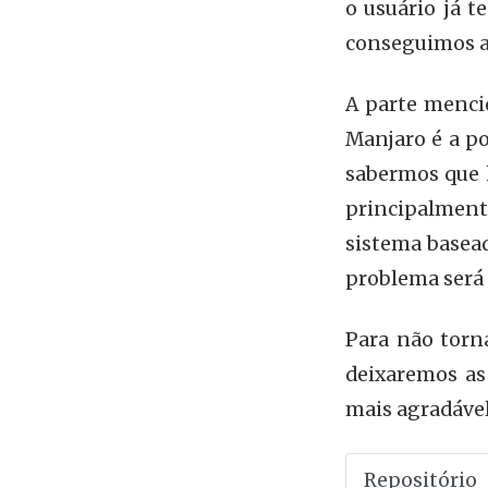
o usuário já t
conseguimos a
A parte menci
Manjaro é a po
sabermos que 
principalment
sistema basead
problema será 
Para não torna
deixaremos as
mais agradável
Repositório