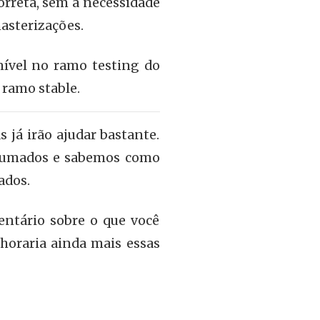
correta, sem a necessidade
asterizações.
nível no ramo testing do
 ramo stable.
s já irão ajudar bastante.
ostumados e sabemos como
ados.
entário sobre o que você
lhoraria ainda mais essas