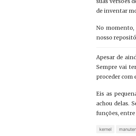
suas versões d
de inventar mo
No momento, o
nosso repositó
Apesar de aind
Sempre vai te
proceder com e
Eis as pequen
achou delas. S
funções, entre
kernel
manute