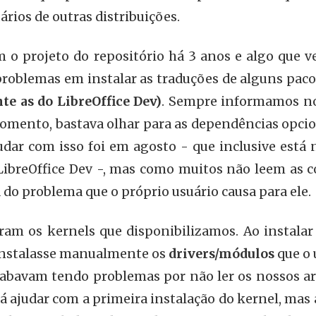
uários de outras distribuições.
m o projeto do repositório há 3 anos e algo que 
roblemas em instalar as traduções de alguns paco
te as do LibreOffice Dev)
. Sempre informamos no
mento, bastava olhar para as dependências opcion
udar com isso foi em agosto - que inclusive está
LibreOffice Dev -, mas como muitos não leem as c
 do problema que o próprio usuário causa para ele.
am os kernels que disponibilizamos. Ao instalar 
 instalasse manualmente os
drivers/módulos
que o 
cabavam tendo problemas por não ler os nossos ar
rá ajudar com a primeira instalação do kernel, mas