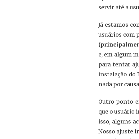
servir até a us
Já estamos co
usuários com p
(principalmen
e, em algum mo
para tentar aj
instalação do 
nada por causa
Outro ponto er
que o usuário
isso, alguns a
Nosso ajuste i