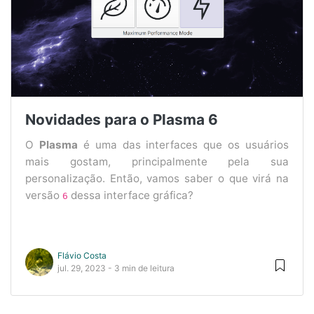
Novidades para o Plasma 6
O
Plasma
é uma das interfaces que os usuários
mais gostam, principalmente pela sua
personalização. Então, vamos saber o que virá na
versão
dessa interface gráfica?
6
Flávio Costa
jul. 29, 2023 - 3 min de leitura