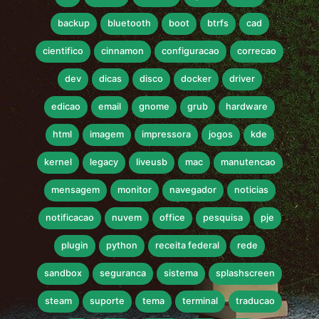
backup
bluetooth
boot
btrfs
cad
cientifico
cinnamon
configuracao
correcao
dev
dicas
disco
docker
driver
edicao
email
gnome
grub
hardware
html
imagem
impressora
jogos
kde
kernel
legacy
liveusb
mac
manutencao
mensagem
monitor
navegador
noticias
notificacao
nuvem
office
pesquisa
pje
plugin
python
receita federal
rede
sandbox
seguranca
sistema
splashscreen
steam
suporte
tema
terminal
traducao