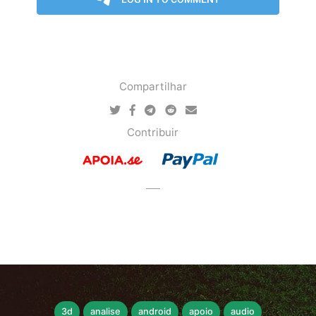
Compartilhar
Contribuir
3d
analise
android
apoio
audio